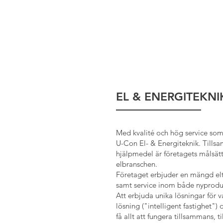
EL & ENERGITEKNI
Med kvalité och hög service som
U-Con El- & Energiteknik. Till
hjälpmedel är företagets målsätt
elbranschen.
Företaget erbjuder en mängd elt
samt service inom både nyprodu
Att erbjuda unika lösningar för v
lösning ("intelligent fastighet")
få allt att fungera tillsammans, t