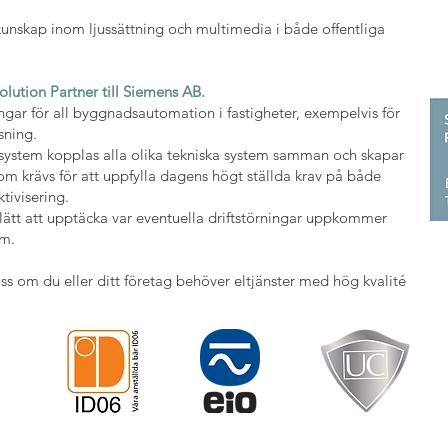
kunskap inom ljussättning och multimedia i både offentliga
olution Partner till Siemens AB.
ingar för all byggnadsautomation i fastigheter, exempelvis för
sning.
system kopplas alla olika tekniska system samman och skapar
som krävs för att uppfylla dagens högt ställda krav på både
tivisering.
 lätt att upptäcka var eventuella driftstörningar uppkommer
em.
s om du eller ditt företag behöver eltjänster med hög kvalité